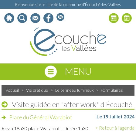
Bienvenue sur le site de la commune d'Écouché-les-Vallées
MENU
Accueil
>
Vie pratique
>
Le panneau lumineux
>
Formulaires
Visite guidée en "after work" d'Écouché
Le 19 Juillet 2024
Place du Général Warabiot
< Retour à l'agenda
Rdv à 18h30 place Warabiot - Durée 1h30