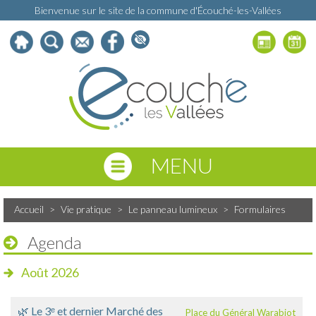
Bienvenue sur le site de la commune d'Écouché-les-Vallées
MENU
Accueil
>
Vie pratique
>
Le panneau lumineux
>
Formulaires
Agenda
Août 2026
🌿 Le 3ᵉ et dernier Marché des
Place du Général Warabiot