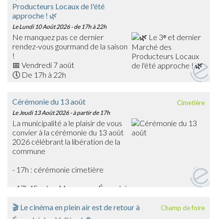
Producteurs Locaux de l'été
approche ! 🌿
Le Lundi 10 Août 2026
- de 17h à 22h
Ne manquez pas ce dernier
rendez-vous gourmand de la saison
!
📅 Vendredi 7 août
🕔 De 17h à 22h
📍 Place du Général Warabiot – Écouché-les-Vallées
Venez rencontrer nos producteurs locaux, découvrir leurs
Cérémonie du 13 août
Cimetière
savoir-faire et faire le plein de produits frais, artisanaux et
Le Jeudi 13 Août 2026
- à partir de 17h
de saison : confitures, boissons, œufs, légumes,
La municipalité a le plaisir de vous
gourmandises… et bien d'autres trésors du terroir !
convier à la cérémonie du 13 août
🎶 La soirée sera également animée en musique par
2026 célébrant la libération de la
Emmanuel Toutain, pour une ambiance festive et
commune
chaleureuse.
Profitez de cette dernière édition estivale pour partager
- 17h : cérémonie cimetière
un agréable moment en famille ou entre amis et soutenir
les producteurs de notre territoire.
- 17h45 : char Massaoua - Écouché
➡️ On vous attend nombreux pour clôturer en beauté
cette belle saison des marchés !
🎬 Le cinéma en plein air est de retour à
Champ de foire