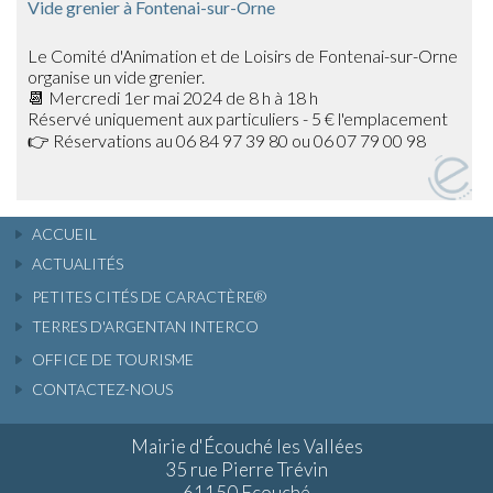
Vide grenier à Fontenai-sur-Orne
Le Comité d'Animation et de Loisirs de Fontenai-sur-Orne
organise un vide grenier.
📆 Mercredi 1er mai 2024 de 8 h à 18 h
Réservé uniquement aux particuliers - 5 € l'emplacement
👉 Réservations au 06 84 97 39 80 ou 06 07 79 00 98
ACCUEIL
ACTUALITÉS
PETITES CITÉS DE CARACTÈRE®
TERRES D'ARGENTAN INTERCO
OFFICE DE TOURISME
CONTACTEZ-NOUS
Mairie d'Écouché les Vallées
35 rue Pierre Trévin
61150 Ecouché