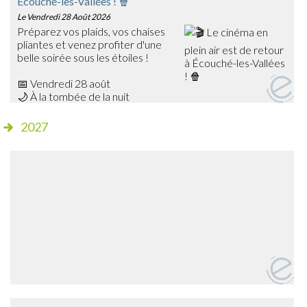
Écouché-les-Vallées ! 🍿
Le Vendredi 28 Août 2026
Préparez vos plaids, vos chaises
pliantes et venez profiter d'une
belle soirée sous les étoiles !
📅 Vendredi 28 août
🌙 À la tombée de la nuit
📍 Champ de foire – Écouché
2027
🎥 Cette année, découvrez Les Bad Guys, un film
d'animation plein d'humour qui ravira petits et grands !
✨ Séance gratuite
🍔 Dès 20h15, profitez de la buvette et de la petite
restauration sur place avant le début de la projection.
➡️ Venez nombreux partager ce moment de cinéma en
plein air en famille ou entre amis !