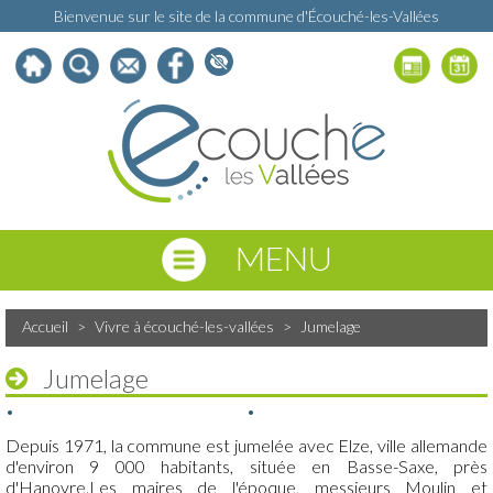
Bienvenue sur le site de la commune d'Écouché-les-Vallées
MENU
Accueil
>
Vivre à écouché-les-vallées
>
Jumelage
Jumelage
Depuis 1971, la commune est jumelée avec Elze, ville allemande
d'environ 9 000 habitants, située en Basse-Saxe, près
d'Hanovre.Les maires de l'époque, messieurs Moulin et