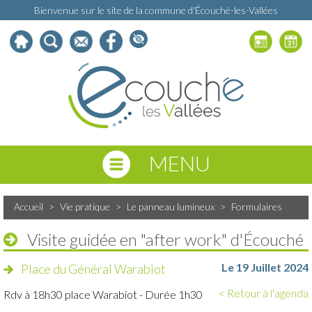
Bienvenue sur le site de la commune d'Écouché-les-Vallées
MENU
Accueil
>
Vie pratique
>
Le panneau lumineux
>
Formulaires
Visite guidée en "after work" d'Écouché
Le 19 Juillet 2024
Place du Général Warabiot
< Retour à l'agenda
Rdv à 18h30 place Warabiot - Durée 1h30