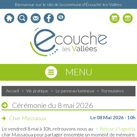
Bienvenue sur le site de la commune d'Écouché-les-Vallées
MENU
Accueil
>
Vie pratique
>
Le panneau lumineux
>
Formulaires
Cérémonie du 8 mai 2026
Le 08 Mai 2026 - 10h
Char Massaoua
Le vendredi 8 mai à 10h, retrouvons-nous au
< Retour à l'agenda
char Massaoua pour partager ensemble un moment de mémoire