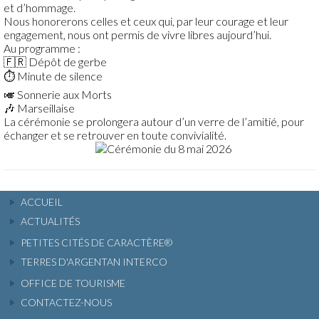
et d’hommage.
Nous honorerons celles et ceux qui, par leur courage et leur
engagement, nous ont permis de vivre libres aujourd’hui.
Au programme :
🇫🇷 Dépôt de gerbe
⏱️ Minute de silence
🎺 Sonnerie aux Morts
🎶 Marseillaise
La cérémonie se prolongera autour d’un verre de l’amitié, pour
échanger et se retrouver en toute convivialité.
ACCUEIL
ACTUALITÉS
PETITES CITÉS DE CARACTÈRE®
TERRES D'ARGENTAN INTERCO
OFFICE DE TOURISME
CONTACTEZ-NOUS