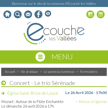
Bienvenue sur le site de la commune d'Écouché-les-Vallées
MENU
Accueil
>
Vie pratique
>
Le panneau lumineux
>
Formulaires
Concert - Le trio Sérénade
Le 26 Avril 2026 - 17h00
Église Saint-Brice de Loucé
Mozart : Autour de la Flûte Enchantée
< Retour à l'agenda
Le dimanche 26 avril 2026 à 17h