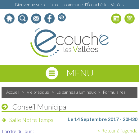
Bienvenue sur le site de la commune d'Écouché-les-Vallées
MENU
Accueil
>
Vie pratique
>
Le panneau lumineux
>
Formulaires
Conseil Municipal
Le 14 Septembre 2017 - 20H30
Salle Notre Temps
< Retour à l'agenda
L'ordre du jour :