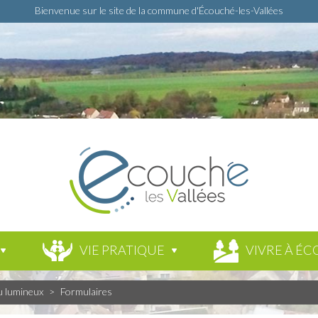
Bienvenue sur le site de la commune d'Écouché-les-Vallées
VIE PRATIQUE
VIVRE À ÉC
u lumineux
>
Formulaires