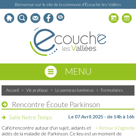
Bienvenue sur le site de la commune d'Écouché-les-Vallées
MENU
Accueil
>
Vie pratique
>
Le panneau lumineux
>
Formulaires
Rencontre Écoute Parkinson
Le 07 Avril 2025 - de 14h à 16h
Salle Notre Temps
Café/rencontre autour d'un sujet, aidants et
< Retour à l'agenda
aidés de la maladie de Parkinson. Ce lieu est un moment de