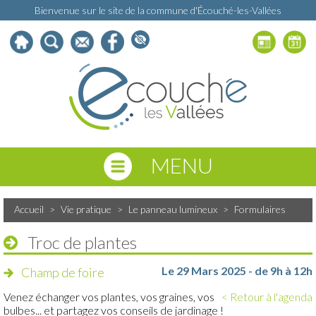
Bienvenue sur le site de la commune d'Écouché-les-Vallées
MENU
Accueil
>
Vie pratique
>
Le panneau lumineux
>
Formulaires
Troc de plantes
Le 29 Mars 2025 - de 9h à 12h
Champ de foire
Venez échanger vos plantes, vos graines, vos
< Retour à l'agenda
bulbes... et partagez vos conseils de jardinage !