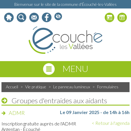
Bienvenue sur le site de la commune d'Écouché-les-Vallées
MENU
Accueil
>
Vie pratique
>
Le panneau lumineux
>
Formulaires
Groupes d'entraides aux aidants
Le 09 Janvier 2025 - de 14h à 16h
ADMR
< Retour à l'agenda
Inscription gratuite auprès de l'ADMR
Argentan - Écouché