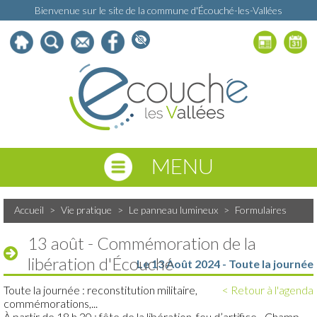
Bienvenue sur le site de la commune d'Écouché-les-Vallées
MENU
Accueil
>
Vie pratique
>
Le panneau lumineux
>
Formulaires
13 août - Commémoration de la
libération d'Écouché
Le 13 Août 2024 - Toute la journée
Toute la journée : reconstitution militaire,
< Retour à l'agenda
commémorations,...
À partir de 18 h 30 : fête de la libération, feu d’artifice - Champ