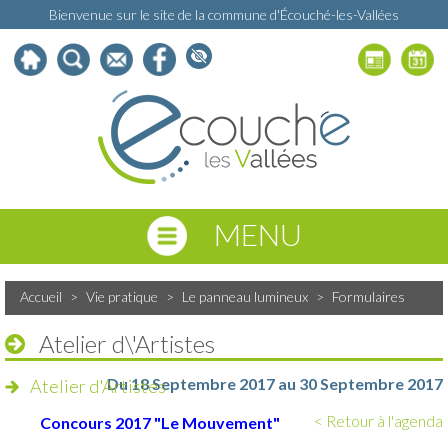
Bienvenue sur le site de la commune d'Écouché-les-Vallées
MENU
Accueil
>
Vie pratique
>
Le panneau lumineux
>
Formulaires
Atelier d\'Artistes
Du 18 Septembre 2017 au 30 Septembre 2017
Atelier d'Artistes
< Retour à l'agenda
Concours 2017 "Le Mouvement"