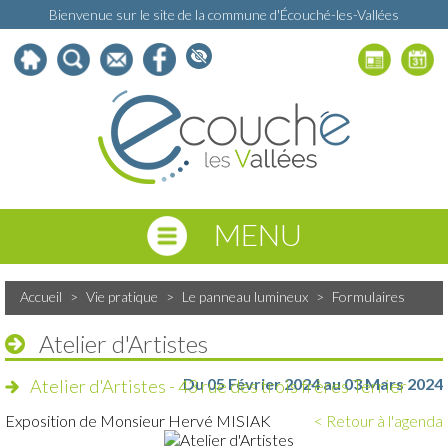
Bienvenue sur le site de la commune d'Écouché-les-Vallées
MENU
Accueil
>
Vie pratique
>
Le panneau lumineux
>
Formulaires
Atelier d'Artistes
Du 05 Février 2024 au 03 Mars 2024
Atelier d'Artistes - 43 rue des trois frères Terrier
Exposition de Monsieur Hervé MISIAK
< Retour à l'agenda