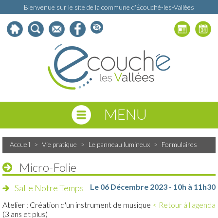
Bienvenue sur le site de la commune d'Écouché-les-Vallées
MENU
Accueil
>
Vie pratique
>
Le panneau lumineux
>
Formulaires
Micro-Folie
Le 06 Décembre 2023 - 10h à 11h30
Salle Notre Temps
Atelier : Création d'un instrument de musique
< Retour à l'agenda
(3 ans et plus)