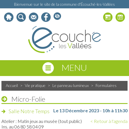
Bienvenue sur le site de la commune d'Écouché-les-Vallées
MENU
Accueil
>
Vie pratique
>
Le panneau lumineux
>
Formulaires
Micro-Folie
Le 13 Décembre 2023 - 10h à 11h30
Salle Notre Temps
Atelier : Matin jeux au musée (tout public)
< Retour à l'agenda
Ins. au 06 80 58 04 09