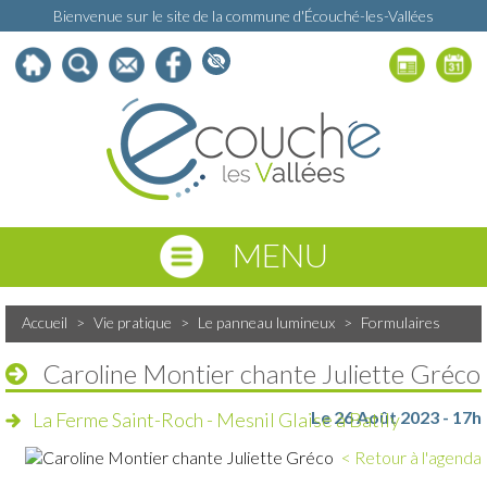
Bienvenue sur le site de la commune d'Écouché-les-Vallées
MENU
Accueil
>
Vie pratique
>
Le panneau lumineux
>
Formulaires
Caroline Montier chante Juliette Gréco
Le 26 Août 2023 - 17h
La Ferme Saint-Roch - Mesnil Glaise à Batily
< Retour à l'agenda