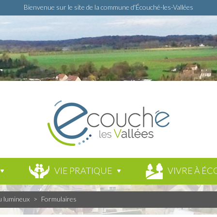
Bienvenue sur le site de la commune d'Écouché-les-Vallées
VIE PRATIQUE
VIVRE À ÉC
u lumineux
>
Formulaires