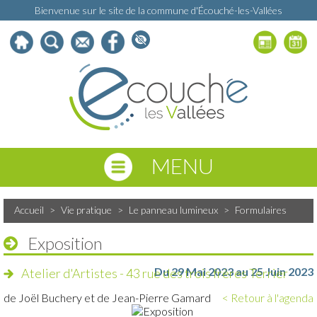
Bienvenue sur le site de la commune d'Écouché-les-Vallées
MENU
Accueil
>
Vie pratique
>
Le panneau lumineux
>
Formulaires
Exposition
Du 29 Mai 2023 au 25 Juin 2023
Atelier d'Artistes - 43 rue des trois frères Terrier
de Joël Buchery et de Jean-Pierre Gamard
< Retour à l'agenda