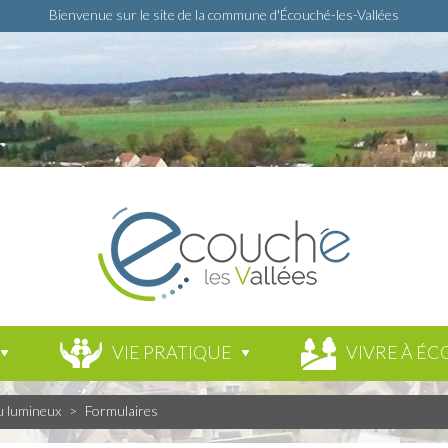
Bienvenue sur le site de la commune d'Écouché-les-Vallées
VIE PRATIQUE
VIVRE À ÉC
u lumineux
>
Formulaires