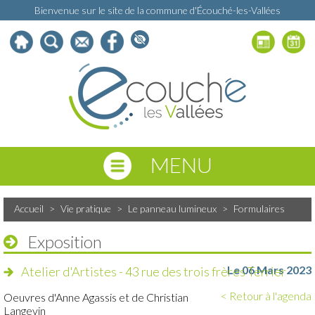
Bienvenue sur le site de la commune d'Écouché-les-Vallées
MENU
Accueil
>
Vie pratique
>
Le panneau lumineux
>
Formulaires
Exposition
Le 06 Mars 2023
Atelier d'Artistes - 43 rue des trois frères Terrier
< Retour à l'agenda
Oeuvres d'Anne Agassis et de Christian
Langevin