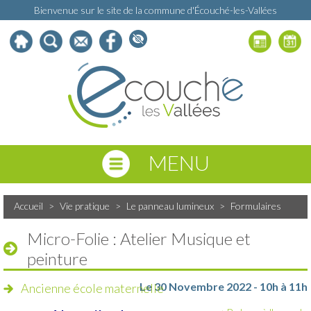
Bienvenue sur le site de la commune d'Écouché-les-Vallées
MENU
Accueil
>
Vie pratique
>
Le panneau lumineux
>
Formulaires
Micro-Folie : Atelier Musique et
peinture
Le 30 Novembre 2022 - 10h à 11h
Ancienne école maternelle