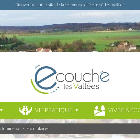
Bienvenue sur le site de la commune d'Écouché-les-Vallées
VIE PRATIQUE
VIVRE À ÉC
u lumineux
>
Formulaires