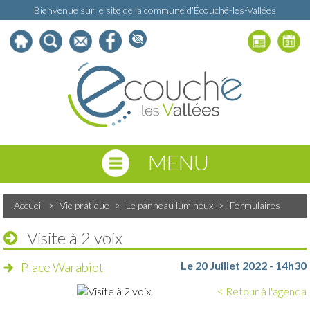
Bienvenue sur le site de la commune d'Écouché-les-Vallées
MENU
Accueil
>
Vie pratique
>
Le panneau lumineux
>
Formulaires
Visite à 2 voix
Le 20 Juillet 2022 - 14h30
Place Warabiot
< Retour à l'agenda