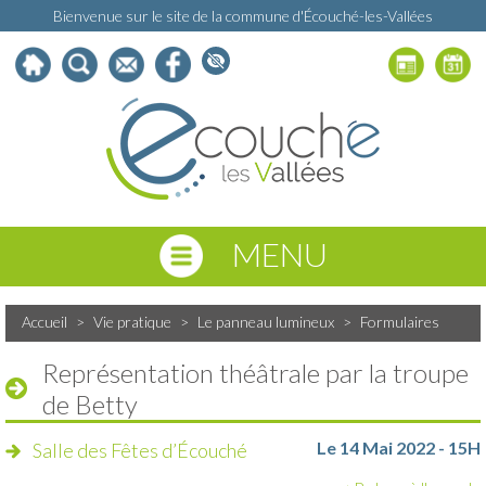
Bienvenue sur le site de la commune d'Écouché-les-Vallées
MENU
Accueil
>
Vie pratique
>
Le panneau lumineux
>
Formulaires
Représentation théâtrale par la troupe
de Betty
Le 14 Mai 2022 - 15H
Salle des Fêtes d’Écouché