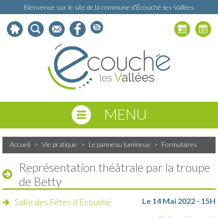
Bienvenue sur le site de la commune d'Écouché-les-Vallées
MENU
Accueil
>
Vie pratique
>
Le panneau lumineux
>
Formulaires
Représentation théâtrale par la troupe
de Betty
Le 14 Mai 2022 - 15H
Salle des Fêtes d’Écouché