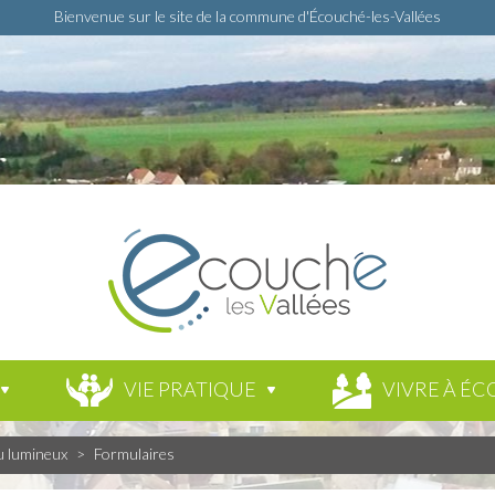
Bienvenue sur le site de la commune d'Écouché-les-Vallées
VIE PRATIQUE
VIVRE À ÉC
u lumineux
>
Formulaires