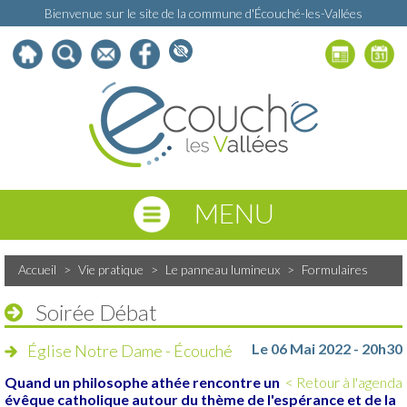
Bienvenue sur le site de la commune d'Écouché-les-Vallées
MENU
Accueil
>
Vie pratique
>
Le panneau lumineux
>
Formulaires
Soirée Débat
Le 06 Mai 2022 - 20h30
Église Notre Dame - Écouché
Quand un philosophe athée rencontre un
< Retour à l'agenda
évêque catholique autour du thème de l'espérance et de la