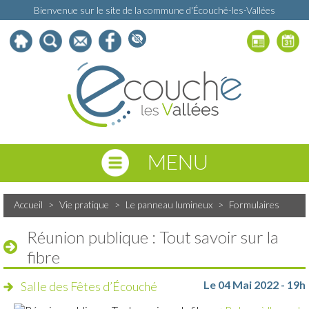
Bienvenue sur le site de la commune d'Écouché-les-Vallées
MENU
Accueil
>
Vie pratique
>
Le panneau lumineux
>
Formulaires
Réunion publique : Tout savoir sur la
fibre
Le 04 Mai 2022 - 19h
Salle des Fêtes d’Écouché