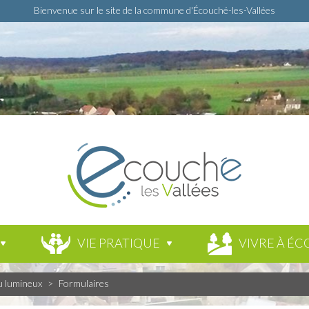
Bienvenue sur le site de la commune d'Écouché-les-Vallées
VIE PRATIQUE
VIVRE À ÉC
u lumineux
>
Formulaires