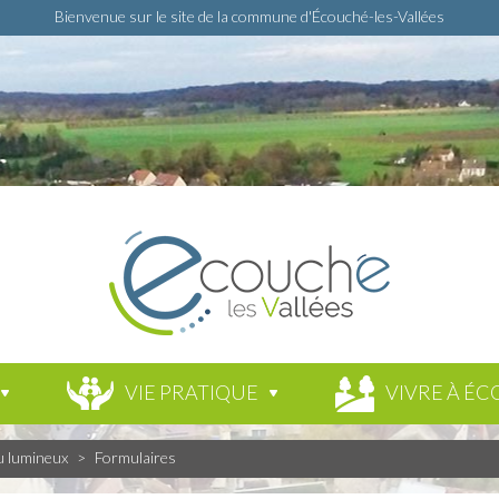
Bienvenue sur le site de la commune d'Écouché-les-Vallées
VIE PRATIQUE
VIVRE À ÉC
u lumineux
>
Formulaires