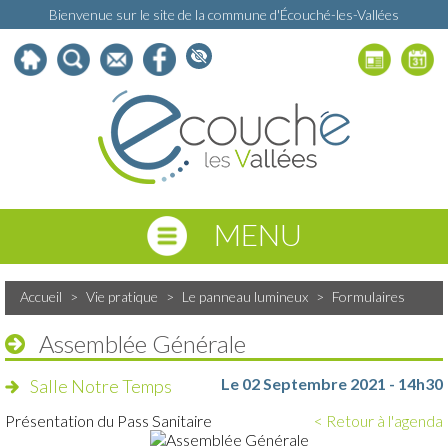
Bienvenue sur le site de la commune d'Écouché-les-Vallées
MENU
Accueil
>
Vie pratique
>
Le panneau lumineux
>
Formulaires
Assemblée Générale
Le 02 Septembre 2021 - 14h30
Salle Notre Temps
Présentation du Pass Sanitaire
< Retour à l'agenda