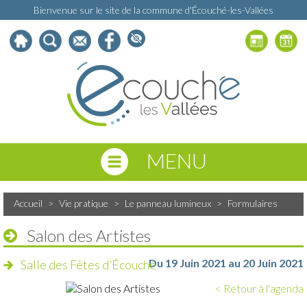
Bienvenue sur le site de la commune d'Écouché-les-Vallées
MENU
Accueil
>
Vie pratique
>
Le panneau lumineux
>
Formulaires
Salon des Artistes
Du 19 Juin 2021 au 20 Juin 2021
Salle des Fêtes d’Écouché
< Retour à l'agenda