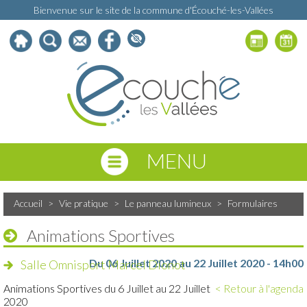
Bienvenue sur le site de la commune d'Écouché-les-Vallées
MENU
Accueil
>
Vie pratique
>
Le panneau lumineux
>
Formulaires
Animations Sportives
Du 06 Juillet 2020 au 22 Juillet 2020 - 14h00
Salle Omnisport Marcel Dionot
Animations Sportives du 6 Juillet au 22 Juillet
< Retour à l'agenda
2020