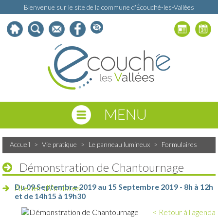
Bienvenue sur le site de la commune d'Écouché-les-Vallées
MENU
Accueil
>
Vie pratique
>
Le panneau lumineux
>
Formulaires
Démonstration de Chantournage
Du 09 Septembre 2019 au 15 Septembre 2019 - 8h à 12h
Atelier d'Artistes
et de 14h15 à 19h30
< Retour à l'agenda