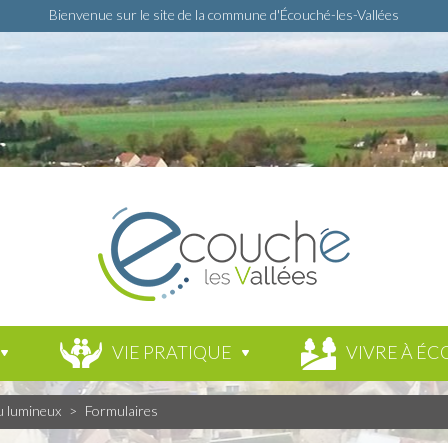
Bienvenue sur le site de la commune d'Écouché-les-Vallées
VIE PRATIQUE
VIVRE À ÉC
u lumineux
>
Formulaires