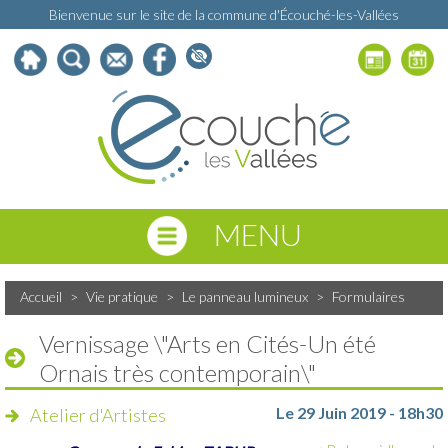
Bienvenue sur le site de la commune d'Écouché-les-Vallées
MENU
Accueil
>
Vie pratique
>
Le panneau lumineux
>
Formulaires
Vernissage \"Arts en Cités-Un été
Ornais très contemporain\"
Le 29 Juin 2019 - 18h30
Atelier d'Artistes