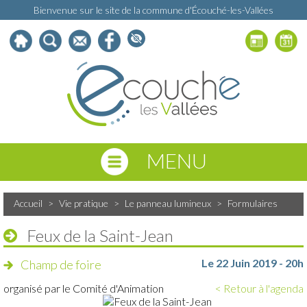
Bienvenue sur le site de la commune d'Écouché-les-Vallées
MENU
Accueil
>
Vie pratique
>
Le panneau lumineux
>
Formulaires
Feux de la Saint-Jean
Le 22 Juin 2019 - 20h
Champ de foire
organisé par le Comité d'Animation
< Retour à l'agenda