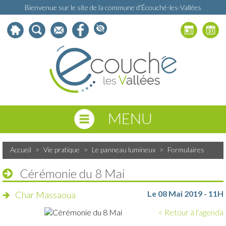
Bienvenue sur le site de la commune d'Écouché-les-Vallées
MENU
Accueil
>
Vie pratique
>
Le panneau lumineux
>
Formulaires
Cérémonie du 8 Mai
Le 08 Mai 2019 - 11H
Char Massaoua
< Retour à l'agenda