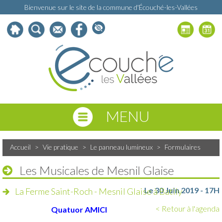
Bienvenue sur le site de la commune d'Écouché-les-Vallées
MENU
Accueil
>
Vie pratique
>
Le panneau lumineux
>
Formulaires
Les Musicales de Mesnil Glaise
Le 30 Juin 2019 - 17H
La Ferme Saint-Roch - Mesnil Glaise à Batily
< Retour à l'agenda
Quatuor AMICI