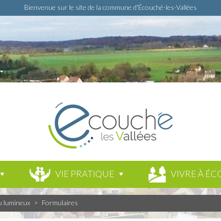
Bienvenue sur le site de la commune d'Écouché-les-Vallées
VIE PRATIQUE
VIVRE À ÉC
u lumineux
>
Formulaires