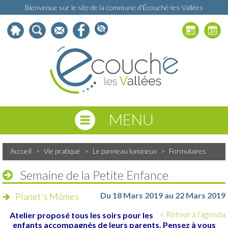
Bienvenue sur le site de la commune d'Écouché-les-Vallées
MENU
Accueil
>
Vie pratique
>
Le panneau lumineux
>
Formulaires
Semaine de la Petite Enfance
Du 18 Mars 2019 au 22 Mars 2019
Planet's Mômes
< Retour à l'agenda
Atelier proposé tous les soirs pour les
enfants accompagnés de leurs parents. Pensez à vous