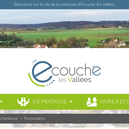
Bienvenue sur le site de la commune d'Écouché-les-Vallées
VIE PRATIQUE
VIVRE À ÉC
u lumineux
>
Formulaires