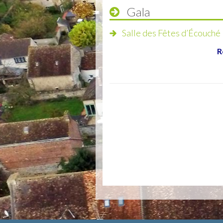
Gala
Salle des Fêtes d’Écouché
R