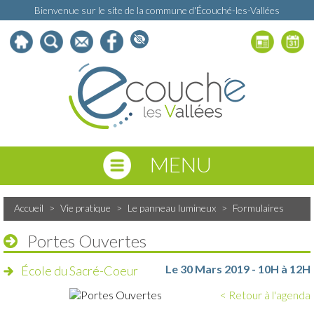
Bienvenue sur le site de la commune d'Écouché-les-Vallées
MENU
Accueil
>
Vie pratique
>
Le panneau lumineux
>
Formulaires
Portes Ouvertes
Le 30 Mars 2019 - 10H à 12H
École du Sacré-Coeur
< Retour à l'agenda