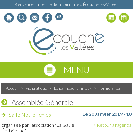
Bienvenue sur le site de la commune d'Écouché-les-Vallées
MENU
Accueil
>
Vie pratique
>
Le panneau lumineux
>
Formulaires
Assemblée Générale
Le 20 Janvier 2019 - 10
Salle Notre Temps
organisée par l'association "La Gaule
< Retour à l'agenda
Écubéenne"