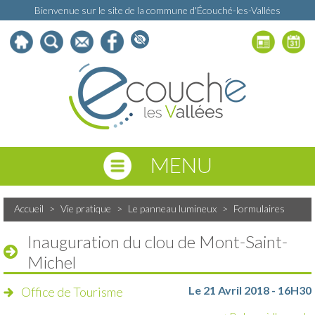
Bienvenue sur le site de la commune d'Écouché-les-Vallées
MENU
Accueil
>
Vie pratique
>
Le panneau lumineux
>
Formulaires
Inauguration du clou de Mont-Saint-
Michel
Le 21 Avril 2018 - 16H30
Office de Tourisme