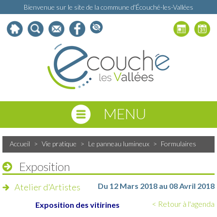
Bienvenue sur le site de la commune d'Écouché-les-Vallées
MENU
Accueil
>
Vie pratique
>
Le panneau lumineux
>
Formulaires
Exposition
Du 12 Mars 2018 au 08 Avril 2018
Atelier d'Artistes
< Retour à l'agenda
Exposition des vitirines