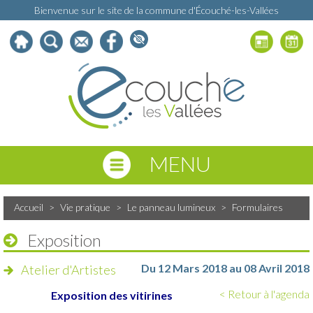
Bienvenue sur le site de la commune d'Écouché-les-Vallées
MENU
Accueil
>
Vie pratique
>
Le panneau lumineux
>
Formulaires
Exposition
Du 12 Mars 2018 au 08 Avril 2018
Atelier d'Artistes
< Retour à l'agenda
Exposition des vitirines