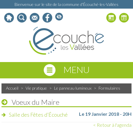
Bienvenue sur le site de la commune d'Écouché-les-Vallées
MENU
Accueil
>
Vie pratique
>
Le panneau lumineux
>
Formulaires
Voeux du Maire
Le 19 Janvier 2018 - 20H
Salle des Fêtes d’Écouché
< Retour à l'agenda