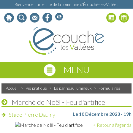
Bienvenue sur le site de la commune d'Écouché-les-Vallées
MENU
Accueil
>
Vie pratique
>
Le panneau lumineux
>
Formulaires
Marché de Noël - Feu d'artifice
Le 10 Décembre 2023 - 19h
Stade Pierre Daulny
< Retour à l'agenda